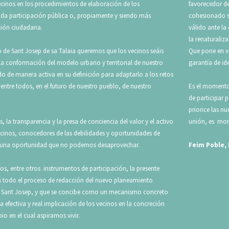
ecinos en los procedimientos de elaboración de los
favorecedor de 
ada participación pública o, propiamente y siendo más
cohesionado so
ación ciudadana.
válido ante la
la renaturaliza
 de Sant Josep de sa Talaia queremos que los vecinos seáis
Que pone en va
la conformación del modelo urbano y territorial de nuestro
garantía de id
o de manera activa en su definición para adaptarlo a los retos
entre todos, en el futuro de nuestro pueblo, de nuestro
Es el momento 
de participar 
priorice las n
, la transparencia y la presa de conciencia del valor y el activo
unión, es mom
ecinos, conocedores de las debilidades y oportunidades de
s una oportunidad que no podemos desaprovechar.
Feim Poble,
, entre otros instrumentos de participación, la presente
todo el proceso de redacción del nuevo planeamiento
de Sant Josep, y que se concibe como un mecanismo concreto
na efectiva y real implicación de los vecinos en la concreción
o en el cual aspiramos vivir.