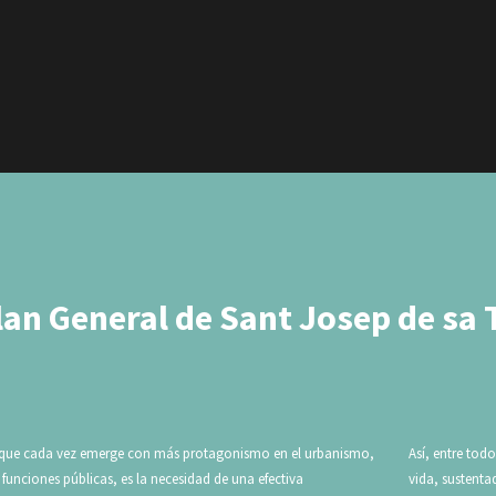
an General de Sant Josep de sa 
s que cada vez emerge con más protagonismo en el urbanismo,
Así, entre tod
funciones públicas, es la necesidad de una efectiva
vida, sustenta