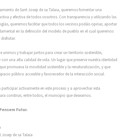
tamiento de Sant Josep de sa Talaia, queremos fomentar una
activa y efectiva de todos vosotros. Con transparencia y utilizando las
gías, queremos facilitar que todos los vecinos podáis opinar, aportar
ndamental en la definición del modelo de pueblo en el cual queremos
 disfrutar.
unirnos y trabajar juntos para crear un territorio sostenible,
con una alta calidad de vida. Un lugar que preserve nuestra identidad
que promueva la movilidad sostenible y la renaturalización, y que
spacio público accesible y favorecedor de la interacción social.
 participar activamente en este proceso y a aprovechar esta
ra construir, entre todos, el municipio que deseamos.
, Pensem Futur.
r
t Josep de sa Talaia