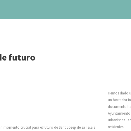
de futuro
Hemos dado un
un borrador in
documento ha 
Ayuntamiento y
urbanística, a
residentes.
 momento crucial para el futuro de Sant Josep de sa Talaia.