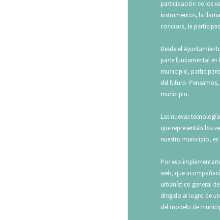
participación de los v
instrumentos, la llam
concisos, la particip
Desde el Ayuntamiento
parte fundamental en 
municipio, participand
del futuro. Pensamos, 
municipio.
Las nuevas tecnologías
que representáis los v
nuestro municipio, e
Por eso implementamos
web, que acompañará 
urbanístico general 
dirigido al logro de u
del modelo de municipi