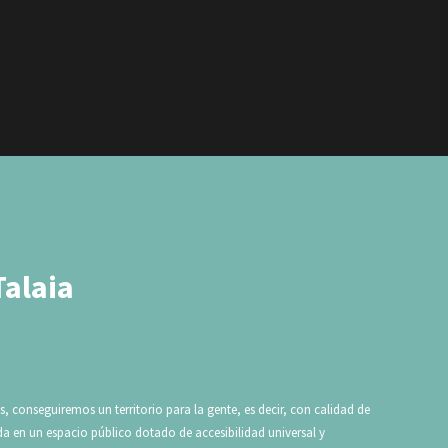
Talaia
os, conseguiremos un territorio para la gente, es decir, con calidad de
da en un espacio público dotado de accesibilidad universal y