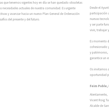
as que tenemos vigentes hoy en día se han quedado obsoletas
Desde el Ayun
as necesidades actuales de nuestra comunidad. Es urgente
participación 
ctivas y avanzar hacia un nuevo Plan General de Ordenación
nuevas tecnolo
afíos del presente y del futuro.
y ser parte fu
vivir, trabajar y
Es momento de 
cohesionado y 
y patrimonio, 
garantice un e
Os invitamos a
oportunidad pa
Feim Poble
Atentamente,
Vicent Roig Tu
Alcalde de San