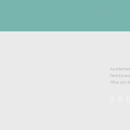
Ayuntamient
Pere Escane
Tlfno. 971 