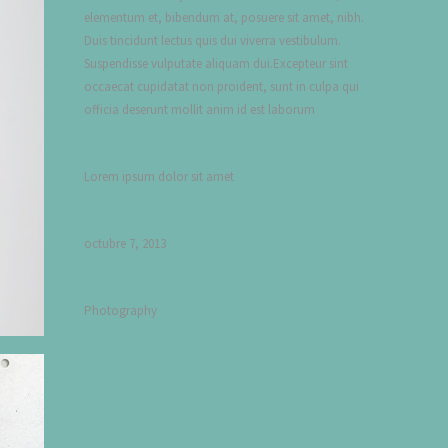
elementum et, bibendum at, posuere sit amet, nibh.
Duis tincidunt lectus quis dui viverra vestibulum.
Suspendisse vulputate aliquam dui.Excepteur sint
occaecat cupidatat non proident, sunt in culpa qui
officia deserunt mollit anim id est laborum
Custom Field
Lorem ipsum dolor sit amet
Date
octubre 7, 2013
Category
Photography