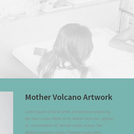
Mother Volcano Artwork
Lorem ipsum dolor sit amet, consectetuer adipiscing
elit. Nam cursus. Morbi ut mi. Nullam enim leo, egestas
id, condimentum at, laoreet mattis, massa. Sed
eleifend nonummy diam. Praesent mauris ante,