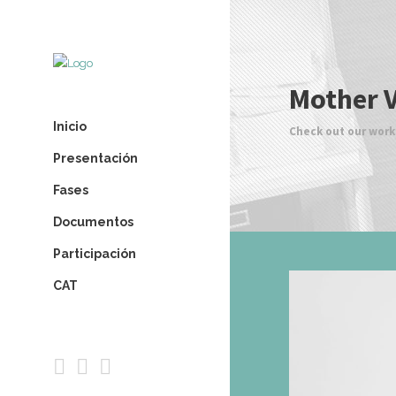
Mother 
Inicio
Check out our work
Presentación
Fases
Documentos
Participación
CAT