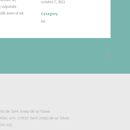
octubre 7, 2013
e vulputate
llit anim id est
Category
Art
o de Sant Josep de sa Talaia
llas, s/n. 07830 Sant Josep de sa Talaia
800 125