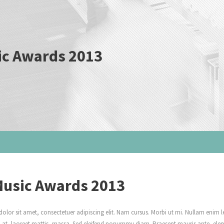
ic Awards 2013
Music Awards 2013
lor sit amet, consectetuer adipiscing elit. Nam cursus. Morbi ut mi. Nullam enim le
t, laoreet mattis, massa. Sed eleifend nonummy diam. Praesent mauris ante, ele