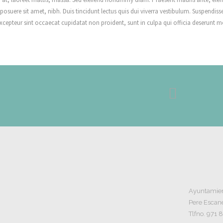
osuere sit amet, nibh. Duis tincidunt lectus quis dui viverra vestibulum. Suspendiss
cepteur sint occaecat cupidatat non proident, sunt in culpa qui officia deserunt mo
Ayuntamient
Pere Escane
Tlfno. 971 