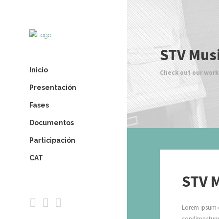
STV Mus
Inicio
Check out our work
Presentación
Fases
Documentos
Participación
CAT
STV 
Lorem ipsum do
condimentum a